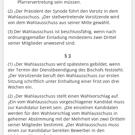
Pfarrervertretung sein müssen.
(2)
Der Präsident der Synode führt den Vorsitz in dem
1
Wahlausschuss.
Der stellvertretende Vorsitzende wird
2
von dem Wahlausschuss aus seiner Mitte gewählt.
(3)
Der Wahlausschuss ist beschlussfähig, wenn nach
ordnungsgemäßer Einladung mindestens zwei Drittel
seiner Mitglieder anwesend sind.
§ 3
(1)
Der Wahlausschuss wird spätestens gebildet, wenn
1
der Termin der Dienstbeendigung des Bischofs feststeht.
Der Vorsitzende beruft den Wahlausschuss zur ersten
2
Sitzung schriftlich unter Einhaltung einer Frist von drei
Wochen ein.
(2)
Der Wahlausschuss stellt einen Wahlvorschlag auf.
1
Ein vom Wahlausschuss vorgeschlagener Kandidat muss
2
zur Kandidatur bereit sein.
Die einzelnen Kandidaten
3
werden für den Wahlvorschlag vom Wahlausschuss in
geheimer Abstimmung mit der Mehrheit von zwei Dritteln
seiner Mitglieder bestimmt.
Der Wahlausschuss muss
4
einen zur Kandidatur bereiten Bewerber in den