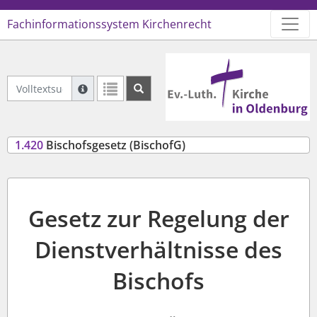
Fachinformationssystem Kirchenrecht
Logo Ev.-Luth. Kirche in Oldenb
Volltextsuche Geltendes Recht
Suche mit Platzhalter "*", Bsp. Pfarrer*, findet auch
Weitere Suchoperatoren finden Sie in unserer Hilfe.
1.420
Bischofsgesetz (BischofG)
Gesetz zur Regelung der
Dienstverhältnisse des
Bischofs