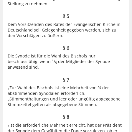
Stellung zu nehmen.
§ 5
Dem Vorsitzenden des Rates der Evangelischen Kirche in
Deutschland soll Gelegenheit gegeben werden, sich zu
den Vorschlägen zu äußern.
§ 6
Die Synode ist für die Wahl des Bischofs nur
4
beschlussfähig, wenn
/
der Mitglieder der Synode
5
anwesend sind.
§ 7
Zur Wahl des Bischofs ist eine Mehrheit von ¾ der
1
abstimmenden Synodalen erforderlich.
Stimmenthaltungen und leer oder ungültig abgegebene
2
Stimmzettel gelten als abgegebene Stimmen.
§ 8
Ist die erforderliche Mehrheit erreicht, hat der Präsident
1
der Synode dem Gewählten die Frage vorzulegen, ob er