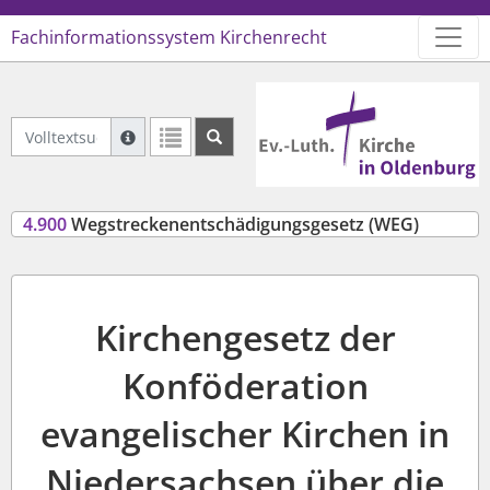
Fachinformationssystem Kirchenrecht
Logo Ev.-Luth. Kirche in Oldenb
Volltextsuche Geltendes Recht
Suche mit Platzhalter "*", Bsp. Pfarrer*, findet auch
Weitere Suchoperatoren finden Sie in unserer Hilfe.
4.900
Wegstreckenentschädigungsgesetz (WEG)
Kirchengesetz der
Konföderation
evangelischer Kirchen in
Niedersachsen über die