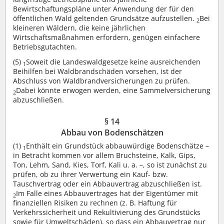
Bewirtschaftungspläne unter Anwendung der für den
öffentlichen Wald geltenden Grundsätze aufzustellen.
Bei
2
kleineren Wäldern, die keine jährlichen
Wirtschaftsmaßnahmen erfordern, genügen einfachere
Betriebsgutachten.
(5)
Soweit die Landeswaldgesetze keine ausreichenden
1
Beihilfen bei Waldbrandschäden vorsehen, ist der
Abschluss von Waldbrandversicherungen zu prüfen.
Dabei könnte erwogen werden, eine Sammelversicherung
2
abzuschließen.
§ 14
Abbau von Bodenschätzen
(1)
Enthält ein Grundstück abbauwürdige Bodenschätze –
1
in Betracht kommen vor allem Bruchsteine, Kalk, Gips,
Ton, Lehm, Sand, Kies, Torf, Kali u. a. –, so ist zunächst zu
prüfen, ob zu ihrer Verwertung ein Kauf- bzw.
Tauschvertrag oder ein Abbauvertrag abzuschließen ist.
Im Falle eines Abbauvertrages hat der Eigentümer mit
2
finanziellen Risiken zu rechnen (z. B. Haftung für
Verkehrssicherheit und Rekultivierung des Grundstücks
sowie für Umweltschäden), so dass ein Abbauvertrag nur