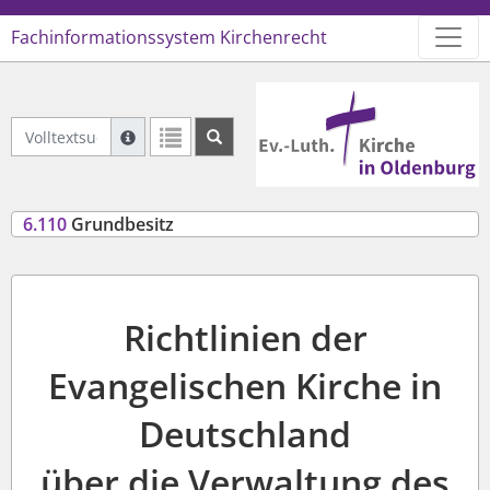
Fachinformationssystem Kirchenrecht
Logo Ev.-Luth. Kirche in Oldenb
Volltextsuche Geltendes Recht
Suche mit Platzhalter "*", Bsp. Pfarrer*, findet auch
Weitere Suchoperatoren finden Sie in unserer Hilfe.
6.110
Grundbesitz
Richtlinien der
Evangelischen Kirche in
Deutschland
über die Verwaltung des