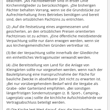
beachten.
Als Pachtbewerber sind in erster Linie
2
Kirchenmitglieder zu berücksichtigen.
Die bisherigen
3
Pächter behalten Vorrang, wenn sie die Grundstücke zur
Aufrechterhaltung ihres Betriebes benötigen und bereit
sind, den ortsüblichen Pachtzins zu entrichten.
(2)
Auf die Festsetzung eines angemessenen und
1
gesicherten, an den ortsüblichen Preisen orientierten
Pachtzinses ist zu achten.
Eine öffentliche meistbietende
2
Verpachtung sollte nur dann erwogen werden, wenn sie
aus kirchengemeindlichen Gründen vertretbar ist.
(3)
Bei der Verpachtung sollte innerhalb der Gliedkirche
ein einheitliches Vertragsmuster verwandt werden.
(4)
Die Bereitstellung von Land für die Anlage von
1
Kleingärten sollte nur vorgesehen werden, wenn nach der
Bauleitplanung eine Inanspruchnahme der Fläche für
bauliche Zwecke in absehbarer Zeit nicht zu erwarten ist.
Bei nur vorübergehendem Bedarf wird die Vergabe als
2
Grabe- oder Gartenland empfohlen.
Bei sonstigen
3
längerfristigen Sondernutzungen (z. B. Sport-, Camping-,
Lagerplatz usw.) sollte die kirchliche Aufsichtsbehörde vor
Vertragsabschluss beteiligt werden.
(5)
Die Kirche legt Wert darauf, dass die Vorschriften zum