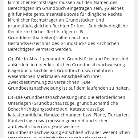
kirchlicher Rechtsträger müssen auf den Namen des
Berechtigten im Grundbuch eingetragen sein.
Gleiches
2
gilt für Miteigentumsanteile sowie für dingliche Rechte
kirchlicher Rechtsträger an Grundstücken und
grundstücksgleichen Rechten Dritter.
Subjektiv-dingliche
3
Rechte kirchlicher Rechtsträger (z. B.
Grunddienstbarkeiten) sollten auch im
Bestandsverzeichnis des Grundstücks des kirchlichen
Berechtigten vermerkt werden.
(2)
Die in Abs. 1 genannten Grundstücke und Rechte sind
1
außerdem in einer kirchlichen Grundbesitznachweisung
(Lagerbuch, kirchliches Grundbuch usw.) mit ihren
wesentlichen Merkmalen einschließlich ihrer
Zweckbestimmung zu verzeichnen.
Die
2
Grundbesitznachweisung ist auf dem laufenden zu halten.
(3)
Die Grundbesitznachweisung und die erforderlichen
1
Unterlagen (Grundbuchauszüge, grundbuchamtliche
Benachrichtigungsschreiben, Katasterauszüge,
katasteramtliche Handzeichnungen bzw. Pläne, Flurkarten,
Kaufverträge usw.) müssen geordnet und sicher
aufbewahrt werden.
Eine weitere
2
Grundbesitznachweisung einschließlich aller wesentlichen