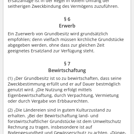
Ersatzanlage ist in der Regel in vollem Umfang der
seitherigen Zweckbindung des Vermögens zuzuführen.
§ 6
Erwerb
Ein Zuerwerb von Grundbesitz wird grundsätzlich
empfohlen; denn vielfach müssen kirchliche Grundstücke
abgegeben werden, ohne dass zur gleichen Zeit
geeignetes Ersatzland zur Verfügung steht.
§ 7
Bewirtschaftung
(1)
Der Grundbesitz ist so zu bewirtschaften, dass seine
1
Zweckbestimmung erfüllt und er auf Dauer bestmöglich
genutzt wird.
Die Nutzung erfolgt mittels
2
Eigenbewirtschaftung, durch Verpachtung, Vermietung
oder durch Vergabe von Erbbaurechten.
(2)
Die Ländereien sind in gutem Kulturzustand zu
1
erhalten.
Bei der Bewirtschaftung land- und
2
forstwirtschaftlicher Grundstücke ist dem Umweltschutz
Rechnung zu tragen, insbesondere ist auf
Bodengesundheit und Gewässerschutz zu achten.
Dünge-
3