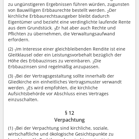
zu ungünstigeren Ergebnissen führen würden, zugunsten
von Bauwilligen Erbbaurechte bestellt werden.
Der
2
kirchliche Erbbaurechtsausgeber bleibt dadurch
Eigentümer und bezieht eine verdinglichte laufende Rente
aus dem Grundstück.
Er hat aber auch Rechte und
3
Pflichten zu übernehmen, die Verwaltungsaufwand
erfordern.
(2)
Im Interesse einer gleichbleibenden Rendite ist eine
1
Gleitklausel oder ein Leistungsvorbehalt bezüglich der
Höhe des Erbbauzinses zu vereinbaren.
Die
2
Erbbauzinsen sind regelmäßig anzupassen.
(3)
Bei der Vertragsgestaltung sollte innerhalb der
1
Gliedkirche ein einheitliches Vertragsmuster verwandt
werden.
Es wird empfohlen, die kirchliche
2
Aufsichtsbehörde vor Abschluss eines Vertrages
einzuschalten.
§ 12
Verpachtung
(1)
Bei der Verpachtung sind kirchliche, soziale,
1
wirtschaftliche und ökologische Gesichtspunkte zu