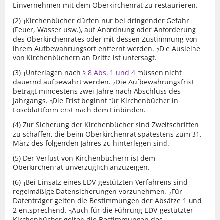
Einvernehmen mit dem Oberkirchenrat zu restaurieren.
(2)
Kirchenbücher dürfen nur bei dringender Gefahr
1
(Feuer, Wasser usw.), auf Anordnung oder Anforderung
des Oberkirchenrates oder mit dessen Zustimmung von
ihrem Aufbewahrungsort entfernt werden.
Die Ausleihe
2
von Kirchenbüchern an Dritte ist untersagt.
(3)
Unterlagen nach
§ 8 Abs. 1 und 4
müssen nicht
1
dauernd aufbewahrt werden.
Die Aufbewahrungsfrist
2
beträgt mindestens zwei Jahre nach Abschluss des
Jahrgangs.
Die Frist beginnt für Kirchenbücher in
3
Loseblattform erst nach dem Einbinden.
(4)
Zur Sicherung der Kirchenbücher sind Zweitschriften
zu schaffen, die beim Oberkirchenrat spätestens zum 31.
März des folgenden Jahres zu hinterlegen sind.
(5)
Der Verlust von Kirchenbüchern ist dem
Oberkirchenrat unverzüglich anzuzeigen.
(6)
Bei Einsatz eines EDV-gestützten Verfahrens sind
1
regelmäßige Datensicherungen vorzunehmen.
Für
2
Datenträger gelten die Bestimmungen der Absätze 1 und
2 entsprechend.
Auch für die Führung EDV-gestützter
3
Kirchenbücher gelten die Bestimmungen des