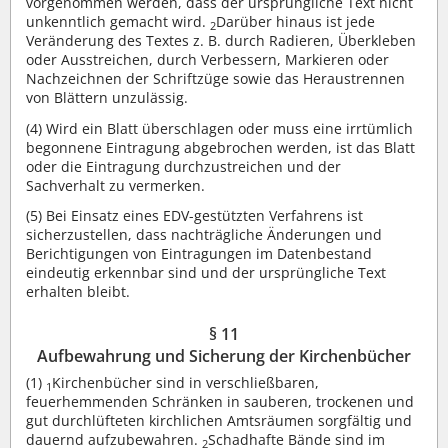
vorgenommen werden, dass der ursprüngliche Text nicht
unkenntlich gemacht wird.
Darüber hinaus ist jede
2
Veränderung des Textes z. B. durch Radieren, Überkleben
oder Ausstreichen, durch Verbessern, Markieren oder
Nachzeichnen der Schriftzüge sowie das Heraustrennen
von Blättern unzulässig.
(4)
Wird ein Blatt überschlagen oder muss eine irrtümlich
begonnene Eintragung abgebrochen werden, ist das Blatt
oder die Eintragung durchzustreichen und der
Sachverhalt zu vermerken.
(5)
Bei Einsatz eines EDV-gestützten Verfahrens ist
sicherzustellen, dass nachträgliche Änderungen und
Berichtigungen von Eintragungen im Datenbestand
eindeutig erkennbar sind und der ursprüngliche Text
erhalten bleibt.
§ 11
Aufbewahrung und Sicherung der Kirchenbücher
(1)
Kirchenbücher sind in verschließbaren,
1
feuerhemmenden Schränken in sauberen, trockenen und
gut durchlüfteten kirchlichen Amtsräumen sorgfältig und
dauernd aufzubewahren.
Schadhafte Bände sind im
2