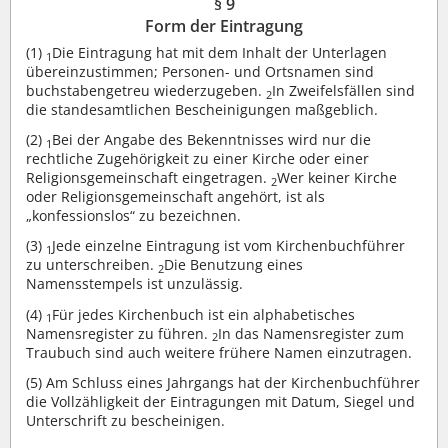
§ 9
Form der Eintragung
(1)
Die Eintragung hat mit dem Inhalt der Unterlagen
1
übereinzustimmen; Personen- und Ortsnamen sind
buchstabengetreu wiederzugeben.
In Zweifelsfällen sind
2
die standesamtlichen Bescheinigungen maßgeblich.
(2)
Bei der Angabe des Bekenntnisses wird nur die
1
rechtliche Zugehörigkeit zu einer Kirche oder einer
Religionsgemeinschaft eingetragen.
Wer keiner Kirche
2
oder Religionsgemeinschaft angehört, ist als
„konfessionslos“ zu bezeichnen.
(3)
Jede einzelne Eintragung ist vom Kirchenbuchführer
1
zu unterschreiben.
Die Benutzung eines
2
Namensstempels ist unzulässig.
(4)
Für jedes Kirchenbuch ist ein alphabetisches
1
Namensregister zu führen.
In das Namensregister zum
2
Traubuch sind auch weitere frühere Namen einzutragen.
(5)
Am Schluss eines Jahrgangs hat der Kirchenbuchführer
die Vollzähligkeit der Eintragungen mit Datum, Siegel und
Unterschrift zu bescheinigen.