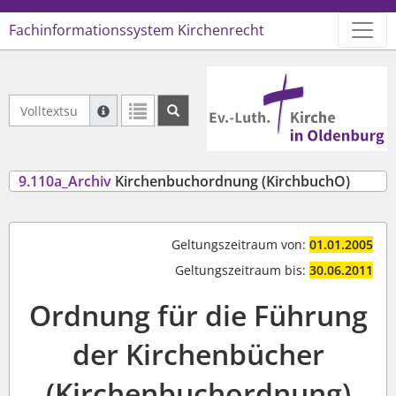
Fachinformationssystem Kirchenrecht
Logo Ev.-Luth. Kirche in Oldenb
Volltextsuche Archiviertes Recht
Suche mit Platzhalter "*", Bsp. Pfarrer*, findet auch
Weitere Suchoperatoren finden Sie in unserer Hilfe.
9.110a_Archiv
Kirchenbuchordnung (KirchbuchO)
Geltungszeitraum von:
01.01.2005
Geltungszeitraum bis:
30.06.2011
Ordnung für die Führung
der Kirchenbücher
(Kirchenbuchordnung)