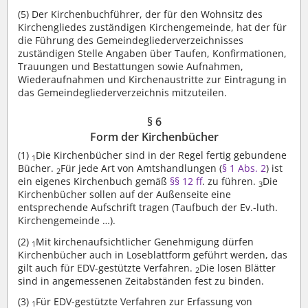
(5)
Der Kirchenbuchführer, der für den Wohnsitz des
Kirchengliedes zuständigen Kirchengemeinde, hat der für
die Führung des Gemeindegliederverzeichnisses
zuständigen Stelle Angaben über Taufen, Konfirmationen,
Trauungen und Bestattungen sowie Aufnahmen,
Wiederaufnahmen und Kirchenaustritte zur Eintragung in
das Gemeindegliederverzeichnis mitzuteilen.
§ 6
Form der Kirchenbücher
(1)
Die Kirchenbücher sind in der Regel fertig gebundene
1
Bücher.
Für jede Art von Amtshandlungen (
§ 1 Abs. 2
) ist
2
ein eigenes Kirchenbuch gemäß
§§ 12 ff
. zu führen.
Die
3
Kirchenbücher sollen auf der Außenseite eine
entsprechende Aufschrift tragen (Taufbuch der Ev.-luth.
Kirchengemeinde …).
(2)
Mit kirchenaufsichtlicher Genehmigung dürfen
1
Kirchenbücher auch in Loseblattform geführt werden, das
gilt auch für EDV-gestützte Verfahren.
Die losen Blätter
2
sind in angemessenen Zeitabständen fest zu binden.
(3)
Für EDV-gestützte Verfahren zur Erfassung von
1