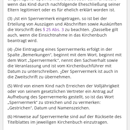
wenn das Kind durch nachfolgende Eheschließung seiner
Eltern legitimiert oder es für ehelich erklärt worden ist.
(3)
Ist ein Sperrvermerk eingetragen, so ist bei der
1
Erteilung von Auszügen und Abschriften sowie Auskünften
die Vorschrift des
§ 25 Abs. 3
zu beachten.
Dasselbe gilt
2
auch, wenn die Einsichtnahme in das Kirchenbuch
beantragt wird.
(4)
Die Eintragung eines Sperrvermerks erfolgt in der
1
Spalte „Bemerkungen“, beginnt mit dem Wort, beginnt mit
dem Wort „Sperrvermerk:“, nennt den Sachverhalt sowie
die Veranlassung und ist vom Kirchenbuchführer mit
Datum zu unterschreiben.
Der Sperrvermerk ist auch in
2
die Zweitschrift zu übernehmen.
(5)
Wird von einem Kind nach Erreichen der Volljährigkeit
oder von seinem gesetzlichen Vertreter ein Antrag auf
Aufhebung des Sperrvermerks gestellt, so ist das Wort
„Sperrvermerk“ zu streichen und zu vermerken:
„Gestrichen“, Datum und Namenszeichen.
(6)
Hinweise auf Sperrvermerke sind auf der Rückseite des
Titelblattes im jeweiligen Kirchenbuch einzutragen.