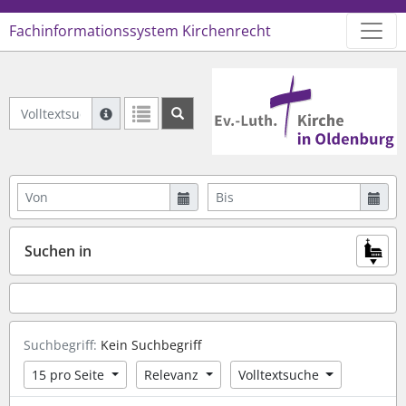
Fachinformationssystem Kirchenrecht
Logo Ev.-Luth. Kirche in Oldenb
Volltextsuche Archiviertes Recht
Suche mit Platzhalter "*", Bsp. Pfarrer*, findet auch
Weitere Suchoperatoren finden Sie in unserer Hilfe.
Von
Bis
Suchen in
Suchbegriff:
Kein Suchbegriff
15 pro Seite
Relevanz
Volltextsuche