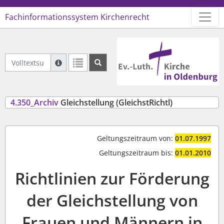
Fachinformationssystem Kirchenrecht
Logo Ev.-Luth. Kirche in Oldenb
Volltextsuche Archiviertes Recht
Suche mit Platzhalter "*", Bsp. Pfarrer*, findet auch
Weitere Suchoperatoren finden Sie in unserer Hilfe.
4.350_Archiv
Gleichstellung (GleichstRichtl)
Geltungszeitraum von:
01.07.1997
Geltungszeitraum bis:
01.01.2010
Richtlinien zur Förderung
der Gleichstellung von
Frauen und Männern in