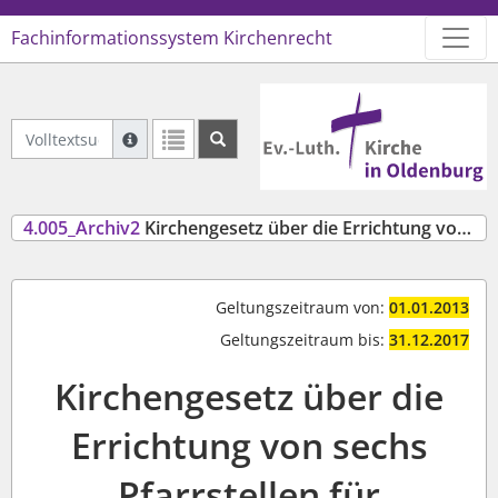
Fachinformationssystem Kirchenrecht
Logo Ev.-Luth. Kirche in Oldenb
Volltextsuche Archiviertes Recht
Suche mit Platzhalter "*", Bsp. Pfarrer*, findet auch
Weitere Suchoperatoren finden Sie in unserer Hilfe.
4.005_Archiv2
Kirchengesetz über die Errichtung von Kreispfarrstellen und die Dienstbefugnis der Kreispfarrerinnen und Kreispfarrer (KreispfarramtsG)
Geltungszeitraum von:
01.01.2013
Geltungszeitraum bis:
31.12.2017
Kirchengesetz über die
Errichtung von sechs
Pfarrstellen für