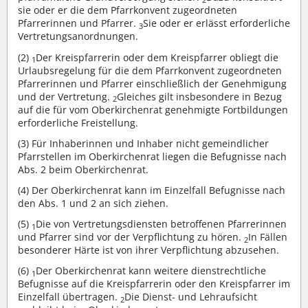
2
sie oder er die dem Pfarrkonvent zugeordneten
Pfarrerinnen und Pfarrer.
Sie oder er erlässt erforderliche
3
Vertretungsanordnungen.
(2)
Der Kreispfarrerin oder dem Kreispfarrer obliegt die
1
Urlaubsregelung für die dem Pfarrkonvent zugeordneten
Pfarrerinnen und Pfarrer einschließlich der Genehmigung
und der Vertretung.
Gleiches gilt insbesondere in Bezug
2
auf die für vom Oberkirchenrat genehmigte Fortbildungen
erforderliche Freistellung.
(3)
Für Inhaberinnen und Inhaber nicht gemeindlicher
Pfarrstellen im Oberkirchenrat liegen die Befugnisse nach
Abs. 2 beim Oberkirchenrat.
(4)
Der Oberkirchenrat kann im Einzelfall Befugnisse nach
den Abs. 1 und 2 an sich ziehen.
(5)
Die von Vertretungsdiensten betroffenen Pfarrerinnen
1
und Pfarrer sind vor der Verpflichtung zu hören.
In Fällen
2
besonderer Härte ist von ihrer Verpflichtung abzusehen.
(6)
Der Oberkirchenrat kann weitere dienstrechtliche
1
Befugnisse auf die Kreispfarrerin oder den Kreispfarrer im
Einzelfall übertragen.
Die Dienst- und Lehraufsicht
2