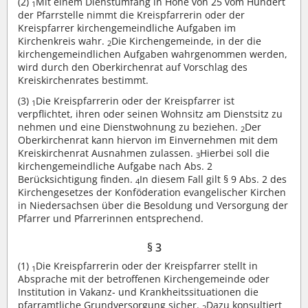
(2)
Mit einem Dienstumfang in Höhe von 25 vom Hundert
1
der Pfarrstelle nimmt die Kreispfarrerin oder der
Kreispfarrer kirchengemeindliche Aufgaben im
Kirchenkreis wahr.
Die Kirchengemeinde, in der die
2
kirchengemeindlichen Aufgaben wahrgenommen werden,
wird durch den Oberkirchenrat auf Vorschlag des
Kreiskirchenrates bestimmt.
(3)
Die Kreispfarrerin oder der Kreispfarrer ist
1
verpflichtet, ihren oder seinen Wohnsitz am Dienstsitz zu
nehmen und eine Dienstwohnung zu beziehen.
Der
2
Oberkirchenrat kann hiervon im Einvernehmen mit dem
Kreiskirchenrat Ausnahmen zulassen.
Hierbei soll die
3
kirchengemeindliche Aufgabe nach Abs. 2
Berücksichtigung finden.
In diesem Fall gilt § 9 Abs. 2 des
4
Kirchengesetzes der Konföderation evangelischer Kirchen
in Niedersachsen über die Besoldung und Versorgung der
Pfarrer und Pfarrerinnen entsprechend.
§ 3
(1)
Die Kreispfarrerin oder der Kreispfarrer stellt in
1
Absprache mit der betroffenen Kirchengemeinde oder
Institution in Vakanz- und Krankheitssituationen die
pfarramtliche Grundversorgung sicher.
Dazu konsultiert