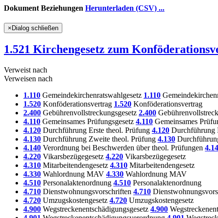
Dokument Beziehungen
Herunterladen (CSV) ...
×
Dialog schließen
1.521 Kirchengesetz zum Konföderationsv
Verweist nach
Verweisen nach
1.110
Gemeindekirchenratswahlgesetz
1.110
Gemeindekirchenr
1.520
Konföderationsvertrag
1.520
Konföderationsvertrag
2.400
Gebührenvollstreckungsgesetz
2.400
Gebührenvollstreck
4.110
Gemeinsames Prüfungsgesetz
4.110
Gemeinsames Prüfun
4.120
Durchführung Erste theol. Prüfung
4.120
Durchführung E
4.130
Durchführung Zweite theol. Prüfung
4.130
Durchführung
4.140
Verordnung bei Beschwerden über theol. Prüfungen
4.1
4.220
Vikarsbezügegesetz
4.220
Vikarsbezügegesetz
4.310
Mitarbeitendengesetz
4.310
Mitarbeitendengesetz
4.330
Wahlordnung MAV
4.330
Wahlordnung MAV
4.510
Personalaktenordnung
4.510
Personalaktenordnung
4.710
Dienstwohnungsvorschriften
4.710
Dienstwohnungsvorsc
4.720
Umzugskostengesetz
4.720
Umzugskostengesetz
4.900
Wegstreckenentschädigungsgesetz
4.900
Wegstreckenent
4.901
Wegstreckenentschädigungsverordnung
4.901
Wegstreck