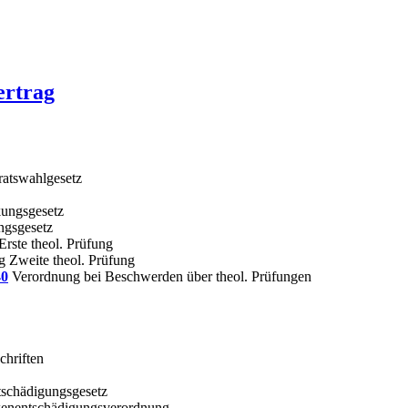
ertrag
atswahlgesetz
ungsgesetz
gsgesetz
rste theol. Prüfung
 Zweite theol. Prüfung
40
Verordnung bei Beschwerden über theol. Prüfungen
hriften
schädigungsgesetz
enentschädigungsverordnung