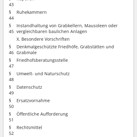
43
§
Ruhekammern
44
§
Instandhaltung von Grabkellern, Mausoleen oder
45
vergleichbaren baulichen Anlagen
X. Besondere Vorschriften
§
Denkmalgeschützte Friedhöfe, Grabstätten und
46
Grabmale
§
Friedhofsberatungsstelle
47
§
Umwelt- und Naturschutz
48
§
Datenschutz
49
§
Ersatzvornahme
50
§
Öffentliche Aufforderung
51
§
Rechtsmittel
52