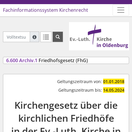
Fachinformationssystem Kirchenrecht
Logo Ev.-Luth. Kirche in Oldenb
Volltextsuche Archiviertes Recht
Suche mit Platzhalter "*", Bsp. Pfarrer*, findet auch
Weitere Suchoperatoren finden Sie in unserer Hilfe.
6.600 Archiv.1
Friedhofsgesetz (FhG)
Geltungszeitraum von:
01.01.2018
Geltungszeitraum bis:
14.05.2024
Kirchengesetz über die
kirchlichen Friedhöfe
in der Ev.-Luth. Kirche in