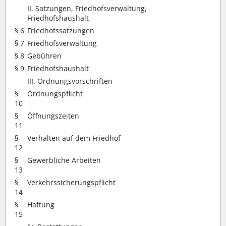
II. Satzungen, Friedhofsverwaltung,
Friedhofshaushalt
§ 6
Friedhofssatzungen
§ 7
Friedhofsverwaltung
§ 8
Gebühren
§ 9
Friedhofshaushalt
III. Ordnungsvorschriften
§
Ordnungspflicht
10
§
Öffnungszeiten
11
§
Verhalten auf dem Friedhof
12
§
Gewerbliche Arbeiten
13
§
Verkehrssicherungspflicht
14
§
Haftung
15