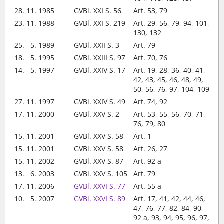
28. 11. 1985
GVBl. XXI S. 56
Art. 53, 79
23. 11. 1988
GVBl. XXI S. 219
Art. 29, 56, 79, 94, 101,
130, 132
25. 5. 1989
GVBl. XXII S. 3
Art. 79
18. 5. 1995
GVBl. XXIII S. 97
Art. 70, 76
14. 5. 1997
GVBl. XXIV S. 17
Art. 19, 28, 36, 40, 41,
42, 43, 45, 46, 48, 49,
50, 56, 76, 97, 104, 109
27. 11. 1997
GVBl. XXIV S. 49
Art. 74, 92
17. 11. 2000
GVBl. XXV S. 2
Art. 53, 55, 56, 70, 71,
76, 79, 80
15. 11. 2001
GVBl. XXV S. 58
Art. 1
15. 11. 2001
GVBl. XXV S. 58
Art. 26, 27
15. 11. 2002
GVBl. XXV S. 87
Art. 92 a
13. 6. 2003
GVBl. XXV S. 105
Art. 79
17. 11. 2006
GVBl. XXVI S. 77
Art. 55 a
10. 5. 2007
GVBl. XXVI S. 89
Art. 17, 41, 42, 44, 46,
47, 76, 77, 82, 84, 90,
92 a, 93, 94, 95, 96, 97,