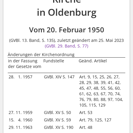
in Oldenburg
Vom 20. Februar 1950
(GVBl. 13. Band, S. 135), zuletzt geändert am 25. Mai 2023
(GVBl. 29. Band, S. 77)
Änderungen der Kirchenordnung
in der Fassung
Fundstelle
Geänd. Artikel
der Gesetze vom
28. 1. 1957
GVBl. XIV S. 147
Art. 9, 15, 25, 26, 27,
28, 29, 38, 39, 41, 42,
45, 47, 48, 55, 56, 60,
61, 62, 63, 67, 70, 74,
76, 79, 80, 88, 97, 104,
105, 115, 129
27. 11. 1959
GVBl. XV S. 50
Art. 53
15. 4. 1960
GVBl. XV S. 59
Art. 79, 125, 127
29. 11. 1963
GVBl. XV S. 190
Art. 48