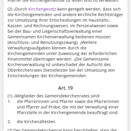
Pfarrer die Kirchengemeinde zu leiten und zu verwalten.
(2)
Durch
Kirchengesetz
kann geregelt werden, dass sich
1
die Kirchengemeinden und andere kirchliche Rechtsträger
zur Umsetzung ihrer Entscheidungen im Haushalts-,
Kassen- und Rechnungswesen, im Personalwesen sowie
bei der Bau- und Liegenschaftsverwaltung einer
Gemeinsamen Kirchenverwaltung bedienen müssen
(Anschluss- und Benutzungszwang).
Weitere
2
Verwaltungsaufgaben können durch die
Kirchengemeinden unter Zuweisung der erforderlichen
Finanzmittel übertragen werden.
Die Gemeinsame
3
Kirchenverwaltung ist unbeschadet der Aufsicht des
Oberkirchenrates Dienstleister bei der Umsetzung von
Entscheidungen der Kirchengemeinden.
Art. 19
(1)
Mitglieder des Gemeindekirchenrates sind:
1
die Pfarrerinnen und Pfarrer sowie die Pfarrerinnen
und Pfarrer auf Probe, die mit der Verwaltung einer
Pfarrstelle in der Kirchengemeinde beauftragt sind.
die Kirchenältesten.
(2)
Der Gemeindekirchenrat kann beschließen, dass die