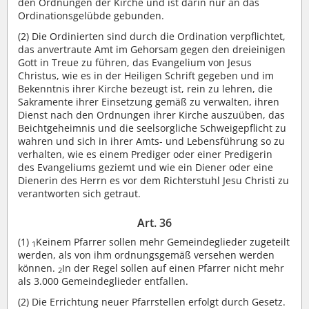
den Ordnungen der Kirche und ist darin nur an das
Ordinationsgelübde gebunden.
(2)
Die Ordinierten sind durch die Ordination verpflichtet,
das anvertraute Amt im Gehorsam gegen den dreieinigen
Gott in Treue zu führen, das Evangelium von Jesus
Christus, wie es in der Heiligen Schrift gegeben und im
Bekenntnis ihrer Kirche bezeugt ist, rein zu lehren, die
Sakramente ihrer Einsetzung gemäß zu verwalten, ihren
Dienst nach den Ordnungen ihrer Kirche auszuüben, das
Beichtgeheimnis und die seelsorgliche Schweigepflicht zu
wahren und sich in ihrer Amts- und Lebensführung so zu
verhalten, wie es einem Prediger oder einer Predigerin
des Evangeliums geziemt und wie ein Diener oder eine
Dienerin des Herrn es vor dem Richterstuhl Jesu Christi zu
verantworten sich getraut.
Art. 36
(1)
Keinem Pfarrer sollen mehr Gemeindeglieder zugeteilt
1
werden, als von ihm ordnungsgemäß versehen werden
können.
In der Regel sollen auf einen Pfarrer nicht mehr
2
als 3.000 Gemeindeglieder entfallen.
(2)
Die Errichtung neuer Pfarrstellen erfolgt durch Gesetz.